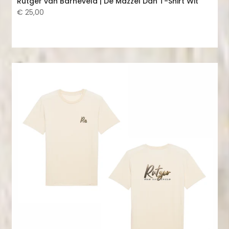
Rutger van Barneveld | De Mazzel Dan T-Shirt Wit
€ 25,00