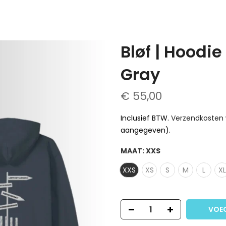
Bløf | Hoodi
Gray
€ 55,00
Inclusief BTW.
Verzendkosten
aangegeven).
MAAT:
XXS
XXS
XS
S
M
L
XL
VOE