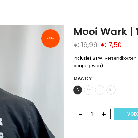
Mooi Wark | T
-63%
€ 19,99
€ 7,50
Inclusief BTW.
Verzendkosten
aangegeven).
MAAT:
S
S
M
L
XL
VOE