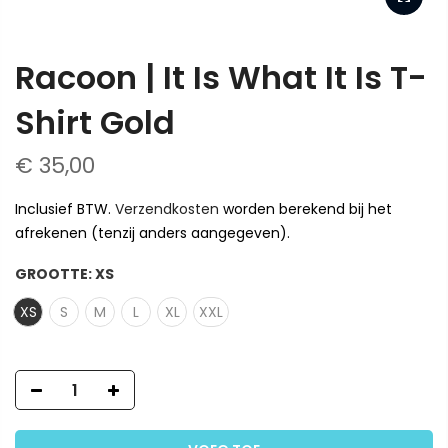
Racoon | It Is What It Is T-
Shirt Gold
€ 35,00
Inclusief BTW.
Verzendkosten
worden berekend bij het
afrekenen (tenzij anders aangegeven).
GROOTTE:
XS
XS
S
M
L
XL
XXL