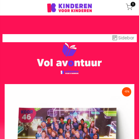
0
Sidebar
-61%